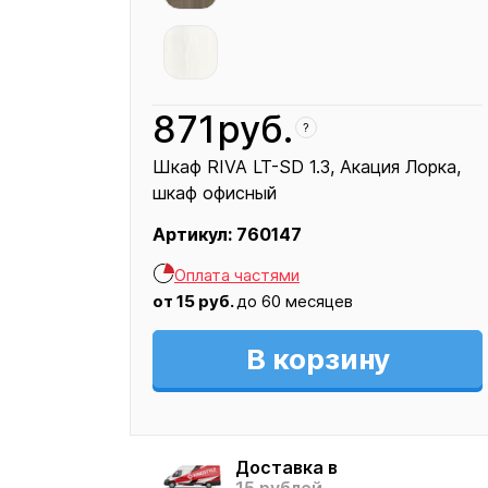
871
руб.
?
Шкаф RIVA LT-SD 1.3
Акация Лорка
шкаф офисный
Артикул:
760147
Кресло
Оплата частями
871
от
15
руб.
до 60 месяцев
В корзину
Доставка в