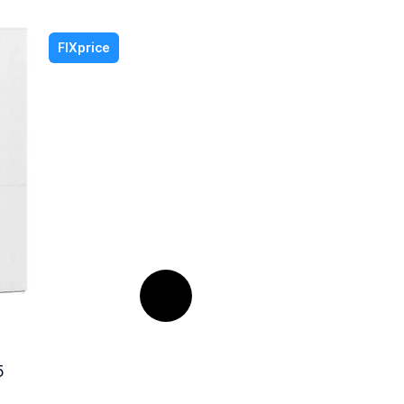
FIXprice
5
Стеллаж BRABIX LOFT SH-002
Артикул: 1700523