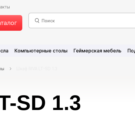
такты
аталог
есла
Компьютерные столы
Геймерская мебель
По
фы
Шкаф RIVA LT-SD 1.3
T-SD 1.3