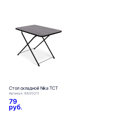
FIXprice
Стол складной Nika ТСТ
Стол пис
Артикул: 8800211
Артикул: 16
79
109
ру
руб.