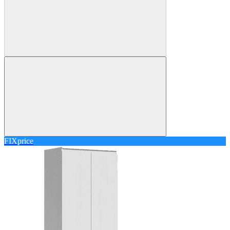
FIXprice